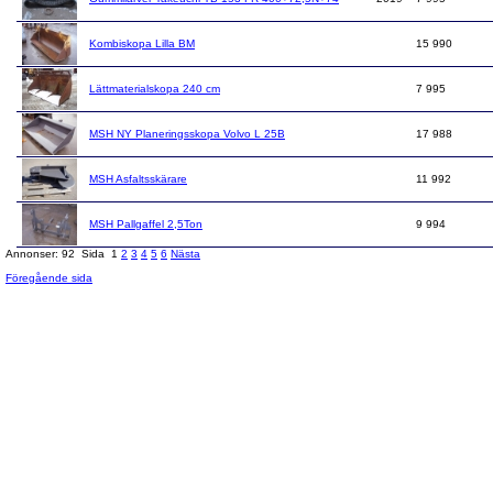
Kombiskopa Lilla BM
15 990
Lättmaterialskopa 240 cm
7 995
MSH NY Planeringsskopa Volvo L 25B
17 988
MSH Asfaltsskärare
11 992
MSH Pallgaffel 2,5Ton
9 994
Annonser: 92
Sida
1
2
3
4
5
6
Nästa
Föregående sida