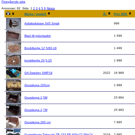
Föregående sida
Annonser: 92
Sida
1
2
3
4
5
6
Nästa
Märke / modell
År
Pris SEK
Asfaltsskärare S45 Smalt
999
Blad till grävmaskin
1 599
Broddkedja 12,5/80-18
1 499
broddkedja 20,5-25
1 999
GA Sweden SWP18
2022
16 989
Grusskopa 200cm
1 999
Grusskopa 2,5M
23 984
Grusskopa 2,7M
25 983
Grusskopa 260 cm
7 995
Gummilarver Takeuchi TB 153 FR 400+72,5N+74
2019
7 995